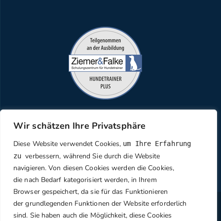
Bei Fragen kontaktiere mich!
Wir schätzen Ihre Privatsphäre
E-Mail:
Diese Website verwendet Cookies,
um Ihre Erfahrung
info@sandraspfotenakade
mie.de
verbessern, während Sie durch die Website
zu
Mobil:
navigieren. Von diesen Cookies werden die Cookies,
die nach Bedarf kategorisiert werden, in Ihrem
0160 1814949
Browser gespeichert, da sie für das Funktionieren
WEBDESIGN Made with ♡ by
designart-
der grundlegenden Funktionen der Website erforderlich
agentur.de
sind. Sie haben auch die Möglichkeit, diese Cookies