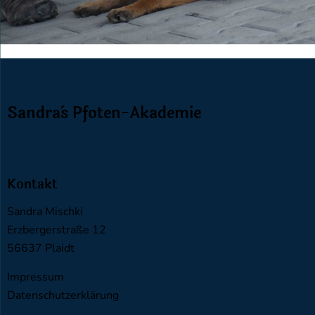
Sandra`s Pfoten-Akademie
Kontakt
Sandra Mischki
Erzbergerstraße 12
56637 Plaidt
Impressum
Datenschutzerklärung